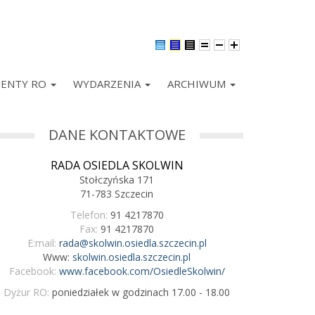
ENTY RO
WYDARZENIA
ARCHIWUM
DANE KONTAKTOWE
RADA OSIEDLA SKOLWIN
Stołczyńska 171
71-783 Szczecin
Telefon:
91 4217870
Fax:
91 4217870
E:mail:
rada@skolwin.osiedla.szczecin.pl
Www:
skolwin.osiedla.szczecin.pl
Facebook:
www.facebook.com/OsiedleSkolwin/
Dyżur RO:
poniedziałek w godzinach 17.00 - 18.00