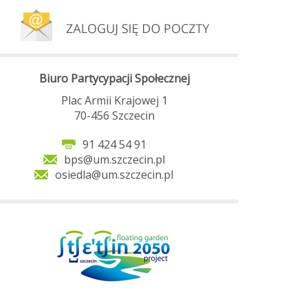
Biuro Partycypacji Społecznej
Plac Armii Krajowej 1
70-456 Szczecin
91 424 54 91
bps@um.szczecin.pl
osiedla@um.szczecin.pl