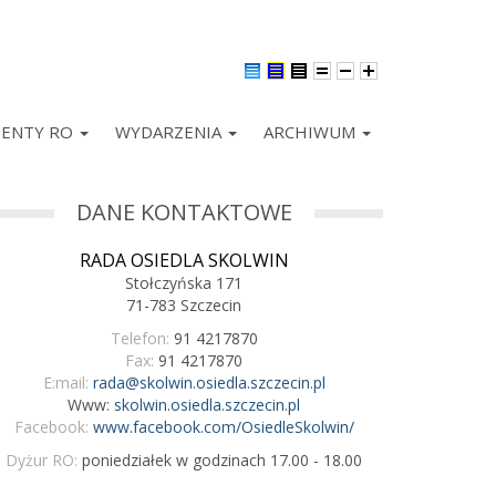
ENTY RO
WYDARZENIA
ARCHIWUM
DANE KONTAKTOWE
RADA OSIEDLA SKOLWIN
Stołczyńska 171
71-783 Szczecin
Telefon:
91 4217870
Fax:
91 4217870
E:mail:
rada@skolwin.osiedla.szczecin.pl
Www:
skolwin.osiedla.szczecin.pl
Facebook:
www.facebook.com/OsiedleSkolwin/
Dyżur RO:
poniedziałek w godzinach 17.00 - 18.00