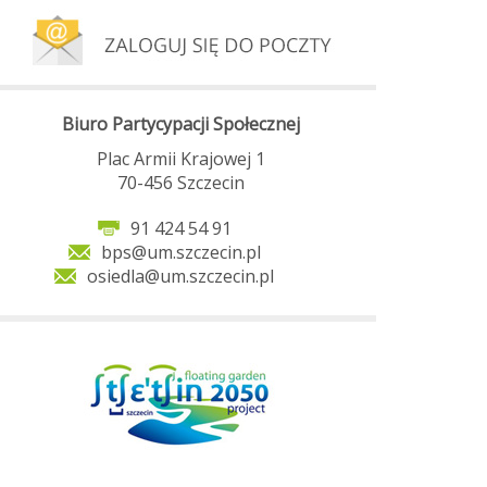
Biuro Partycypacji Społecznej
Plac Armii Krajowej 1
70-456 Szczecin
91 424 54 91
bps@um.szczecin.pl
osiedla@um.szczecin.pl